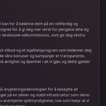
t vi kan for å belønne dem på en rettferdig og
signet for å gi deg mer verdi for pengene dine og
r eksklusive velkomstbonus, som gir deg ekstra
back-tilbud og et lojalitetsprogram som belønner deg
e. Alle våre bonuser og kampanjer er transparente,
å ærlighet og åpenhet i alt vi gjør, og dette gjelder
SSL-krypteringsteknologien for å beskytte all
get på en sikker og stabil infrastruktur som sikrer
t av anerkjente spillmyndigheter, noe som betyr at vi