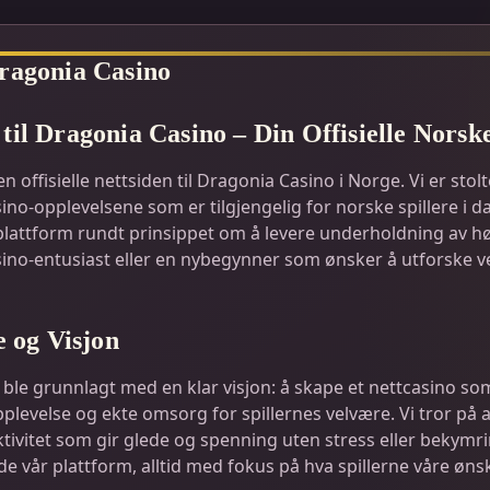
ragonia Casino
il Dragonia Casino – Din Offisielle Norske
n offisielle nettsiden til Dragonia Casino i Norge. Vi er st
sino-opplevelsene som er tilgjengelig for norske spillere i d
plattform rundt prinsippet om å levere underholdning av høye
sino-entusiast eller en nybegynner som ønsker å utforske ve
e og Visjon
ble grunnlagt med en klar visjon: å skape et nettcasino s
plevelse og ekte omsorg for spillernes velvære. Vi tror p
ivitet som gir glede og spenning uten stress eller bekymring
de vår plattform, alltid med fokus på hva spillerne våre øns