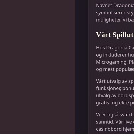
Navnet Dragonia
symboliserer sty
muligheter. Vi bæ
Vårt Spillut
Hos Dragonia Cas
og inkluderer hu
Microgaming, Pla
og mest populær
Vårt utvalg av s
funksjoner, bonus
utvalg av bordspi
gratis- og ekte p
Vi er også svært 
sanntid. Vår live
casinobord hjem