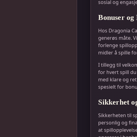
sosial og engasj
Bonuser og
Hos Dragonia Casi
generøs måte. Vi
forlenge spillop
midler å spille f
I tillegg til ve
for hvert spill d
med klare og rett
spesielt for bon
Sikkerhet o
Sikkerheten til s
personlig og fin
at spillopplevels