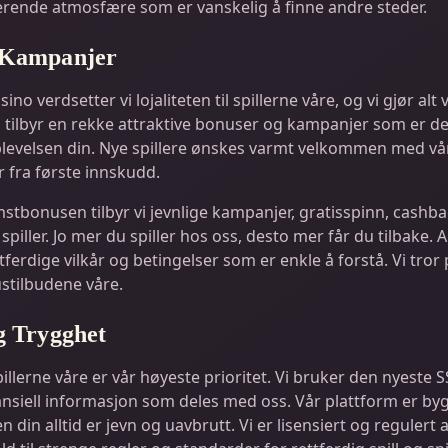
erende atmosfære som er vanskelig å finne andre steder.
 Kampanjer
no verdsetter vi lojaliteten til spillerne våre, og vi gjør al
 tilbyr en rekke attraktive bonuser og kampanjer som er de
plevelsen din. Nye spillere ønskes varmt velkommen med vå
or fra første innskudd.
lkomstbonusen tilbyr vi jevnlige kampanjer, gratisspinn, cash
u spiller. Jo mer du spiller hos oss, desto mer får du tilbak
ferdige vilkår og betingelser som er enkle å forstå. Vi tror p
ustilbudene våre.
g Trygghet
pillerne våre er vår høyeste prioritet. Vi bruker den nyeste 
ansiell informasjon som deles med oss. Vår plattform er byg
en din alltid er jevn og uavbrutt. Vi er lisensiert og reguler